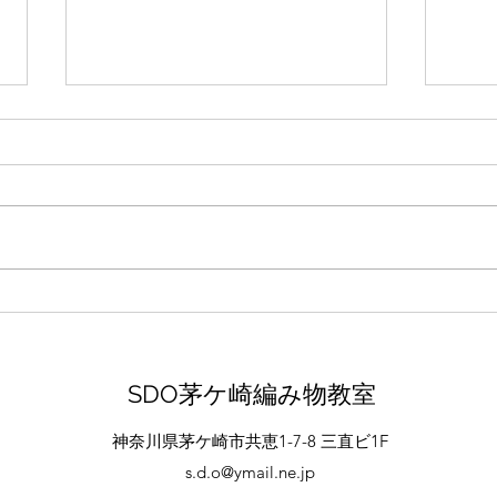
大船軒のサンドウヰッチ
代官
ビリ
SDO茅ケ崎編み物教室
神奈川県茅ケ崎市共恵1-7-8 三直ビ1F
s.d.o@ymail.ne.jp