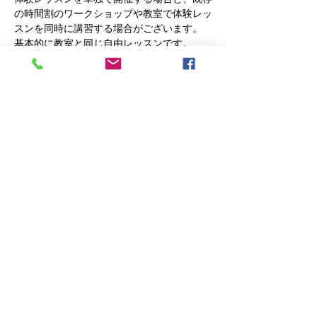
の時間割のワークショップや教室で体験レッ
スンを同時に講習する場合がございます。
基本的に教室と同じ自由レッスンです。
編み物が初めての方には基礎のレッスン、ベ
テランの方には更なるスキルアップする為の
レッスンをします。
それと、以前は編み物をしていたけど暫くブ
ランクのある方まで幅広く対応してまいりま
す。
編みたい物があればそれを、編みたい物が具
体的にわからない方には、こちらからご提案
いたします
さらに表示
このイベントをシェア