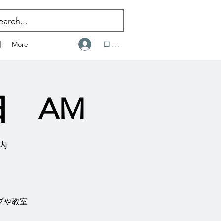
ログイン
料
More
日 AM
プ内
プや教室