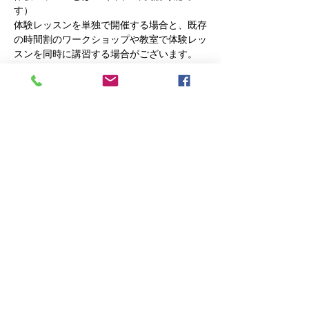
す）
体験レッスンを単独で開催する場合と、既存
の時間割のワークショップや教室で体験レッ
スンを同時に講習する場合がございます。
基本的に教室と同じ自由レッスンです。
編み物が初めての方には基礎のレッスン、ベ
テランの方には更なるスキルアップする為の
レッスンをします。
それと、以前は編み物をしていたけど暫くブ
ランクのある方まで幅広く対応してまいりま
す。
編みたい物があればそれを、編みたい物が具
体的にわからない方には、こちらからご提案
いたします
さらに表示
このイベントをシェア