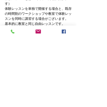
す）
体験レッスンを単独で開催する場合と、既存
の時間割のワークショップや教室で体験レッ
スンを同時に講習する場合がございます。
基本的に教室と同じ自由レッスンです。
編み物が初めての方には基礎のレッスン、ベ
テランの方には更なるスキルアップする為の
レッスンをします。
それと、以前は編み物をしていたけど暫くブ
ランクのある方まで幅広く対応してまいりま
す。
編みたい物があればそれを、編みたい物が具
体的にわからない方には、こちらからご提案
いたします
さらに表示