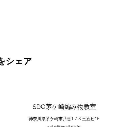
をシェア
SDO茅ケ崎編み物教室
神奈川県茅ケ崎市共恵1-7-8 三直ビ1F
s.d.o@ymail.ne.jp