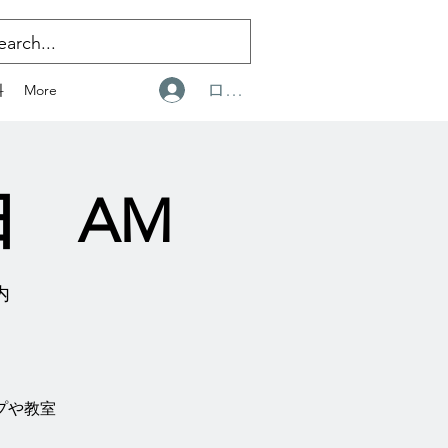
ログイン
料
More
日 AM
プ内
プや教室