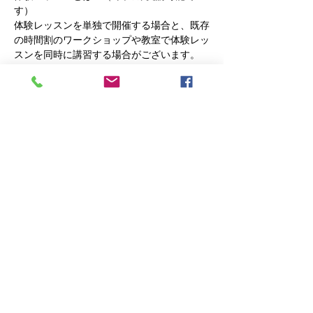
す）
体験レッスンを単独で開催する場合と、既存
の時間割のワークショップや教室で体験レッ
スンを同時に講習する場合がございます。
基本的に教室と同じ自由レッスンです。
編み物が初めての方には基礎のレッスン、ベ
テランの方には更なるスキルアップする為の
レッスンをします。
それと、以前は編み物をしていたけど暫くブ
ランクのある方まで幅広く対応してまいりま
す。
編みたい物があればそれを、編みたい物が具
体的にわからない方には、こちらからご提案
いたします
さらに表示
このイベントをシェア